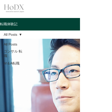
転職体験記
All Posts
All Posts
コンサル 転
職
M＆A転職